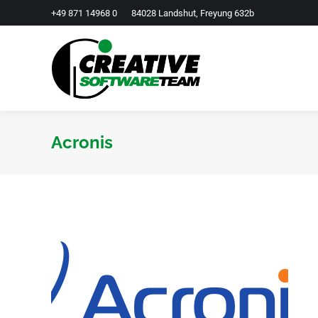
+49 871 14968 0
84028 Landshut, Freyung 632b
Acronis