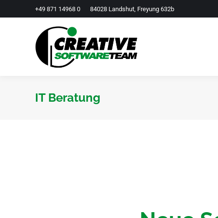
+49 871 14968 0
84028 Landshut, Freyung 632b
IT Beratung