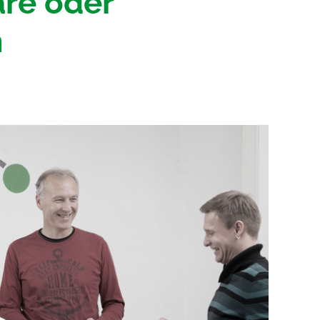
re oder
n